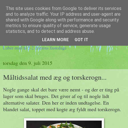
This site uses cookies from Google to deliver its services
and to analyze traffic. Your IP address and user-agent are
shared with Google along with performance and security
metrics to ensure quality of service, generate usage
Klidfaster.dk
statistics, and to detect and address abuse.
LEARN MORE
GOT IT
Laber mad til 5:2 diætens fastedage
torsdag den 9. juli 2015
Måltidssalat med æg og torskerogn...
Nogle gange skal det bare være nemt - og der er ting på
lager som skal bruges. Det giver af og til nogle lidt
alternative salater. Den her er inden undtagelse. En
blandet salat, toppet med kogte æg fyldt med torskerogn.