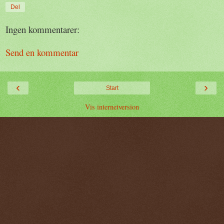
Del
Ingen kommentarer:
Send en kommentar
‹
›
Start
Vis internetversion