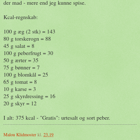
der mad - mere end jeg kunne spise.
Kcal-regnskab:
100 g æg (2 stk) = 143
80 g torskerogn = 88
45 g salat = 8
100 g peberfrugt = 30
50 g ærter = 35
75 g bønner = 7
100 g blomkål = 25
65 g tomat = 8
10 g karse = 3
25 g skyrdressing = 16
20 g skyr = 12
I alt: 375 kcal - "Gratis": urtesalt og sort peber.
Malou Klidmoster
kl.
23.19