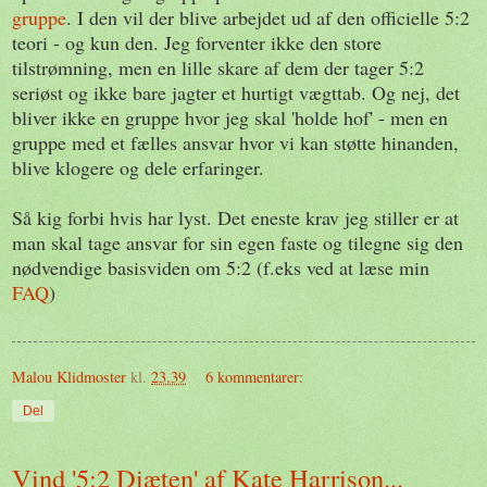
gruppe
. I den vil der blive arbejdet ud af den officielle 5:2
teori - og kun den. Jeg forventer ikke den store
tilstrømning, men en lille skare af dem der tager 5:2
seriøst og ikke bare jagter et hurtigt vægttab. Og nej, det
bliver ikke en gruppe hvor jeg skal 'holde hof' - men en
gruppe med et fælles ansvar hvor vi kan støtte hinanden,
blive klogere og dele erfaringer.
Så kig forbi hvis har lyst. Det eneste krav jeg stiller er at
man skal tage ansvar for sin egen faste og tilegne sig den
nødvendige basisviden om 5:2 (f.eks ved at læse min
FAQ
)
Malou Klidmoster
kl.
23.39
6 kommentarer:
Del
Vind '5:2 Diæten' af Kate Harrison...