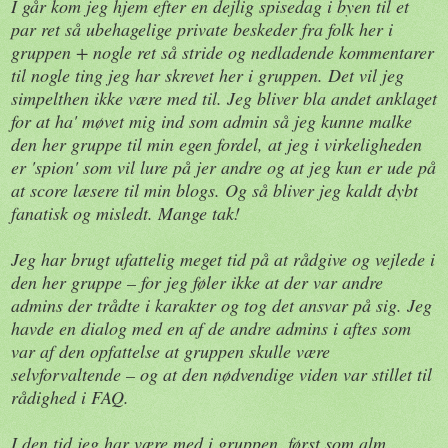
I går kom jeg hjem efter en dejlig spisedag i byen til et
par ret så ubehagelige private beskeder fra folk her i
gruppen + nogle ret så stride og nedladende kommentarer
til nogle ting jeg har skrevet her i gruppen. Det vil jeg
simpelthen ikke være med til. Jeg bliver bla andet anklaget
for at ha' møvet mig ind som admin så jeg kunne malke
den her gruppe til min egen fordel, at jeg i virkeligheden
er 'spion' som vil lure på jer andre og at jeg kun er ude på
at score læsere til min blogs. Og så bliver jeg kaldt dybt
fanatisk og misledt. Mange tak!
Jeg har brugt ufattelig meget tid på at rådgive og vejlede i
den her gruppe – for jeg føler ikke at der var andre
admins der trådte i karakter og tog det ansvar på sig. Jeg
havde en dialog med en af de andre admins i aftes som
var af den opfattelse at gruppen skulle være
selvforvaltende – og at den nødvendige viden var stillet til
rådighed i FAQ.
I den tid jeg har være med i gruppen, først som alm