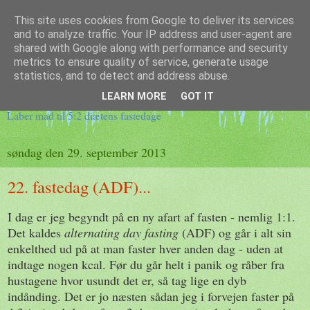
This site uses cookies from Google to deliver its services
and to analyze traffic. Your IP address and user-agent are
shared with Google along with performance and security
metrics to ensure quality of service, generate usage
Klidfaster.dk
statistics, and to detect and address abuse.
LEARN MORE
GOT IT
Laber mad til 5:2 diætens fastedage
søndag den 29. september 2013
22. fastedag (ADF)...
I dag er jeg begyndt på en ny afart af fasten - nemlig 1:1.
Det kaldes
alternating day fasting
(ADF) og går i alt sin
enkelthed ud på at man faster hver anden dag - uden at
indtage nogen kcal. Før du går helt i panik og råber fra
hustagene hvor usundt det er, så tag lige en dyb
indånding. Det er jo næsten sådan jeg i forvejen faster på