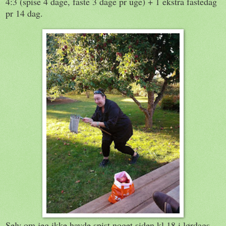
4:3 (spise 4 dage, faste 3 dage pr uge) + 1 ekstra fastedag
pr 14 dag.
Selv om jeg ikke havde spist noget siden kl 18 i lørdags