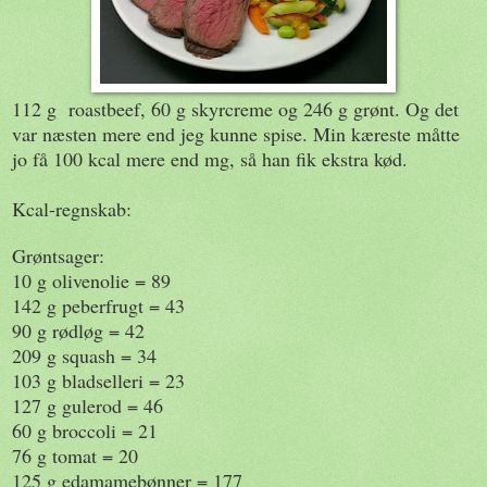
112 g roastbeef, 60 g skyrcreme og 246 g grønt. Og det
var næsten mere end jeg kunne spise. Min kæreste måtte
jo få 100 kcal mere end mg, så han fik ekstra kød.
Kcal-regnskab:
Grøntsager:
10 g olivenolie = 89
142 g peberfrugt = 43
90 g rødløg = 42
209 g squash = 34
103 g bladselleri = 23
127 g gulerod = 46
60 g broccoli = 21
76 g tomat = 20
125 g edamamebønner = 177