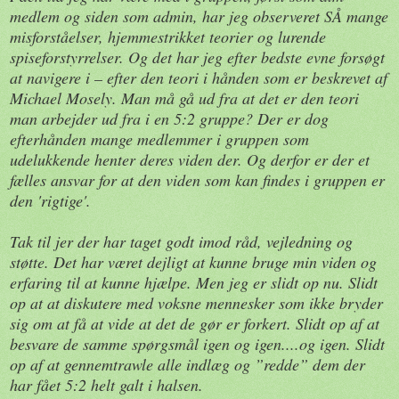
medlem og siden som admin, har jeg observeret SÅ mange
misforståelser, hjemmestrikket teorier og lurende
spiseforstyrrelser. Og det har jeg efter bedste evne forsøgt
at navigere i – efter den teori i hånden som er beskrevet af
Michael Mosely. Man må gå ud fra at det er den teori
man arbejder ud fra i en 5:2 gruppe? Der er dog
efterhånden mange medlemmer i gruppen som
udelukkende henter deres viden der. Og derfor er der et
fælles ansvar for at den viden som kan findes i gruppen er
den 'rigtige'.
Tak til jer der har taget godt imod råd, vejledning og
støtte. Det har været dejligt at kunne bruge min viden og
erfaring til at kunne hjælpe. Men jeg er slidt op nu. Slidt
op at at diskutere med voksne mennesker som ikke bryder
sig om at få at vide at det de gør er forkert. Slidt op af at
besvare de samme spørgsmål igen og igen....og igen. Slidt
op af at gennemtrawle alle indlæg og ”redde” dem der
har fået 5:2 helt galt i halsen.