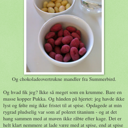
Og chokoladeovertrukne mandler fra Summerbird.
Og hvad fik jeg? Ikke så meget som en krumme. Bare en
masse kopper Pukka. Og hånden på hjertet: jeg havde ikke
lyst og følte mig ikke fristet til at spise. Opdagede at min
rygrad pludselig var som af poleret titanium - og at det
hang sammen med at maven ikke råbte efter kage. Det er
helt klart nemmere at lade være med at spise, end at spise