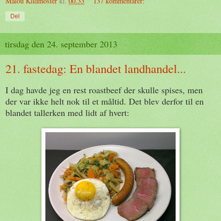
Malou Klidmoster
kl.
00.33
137 kommentarer:
Del
tirsdag den 24. september 2013
21. fastedag: En blandet landhandel...
I dag havde jeg en rest roastbeef der skulle spises, men
der var ikke helt nok til et måltid. Det blev derfor til en
blandet tallerken med lidt af hvert: