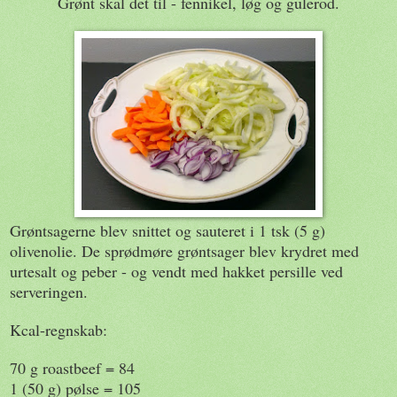
Grønt skal det til - fennikel, løg og gulerod.
Grøntsagerne blev snittet og sauteret i 1 tsk (5 g)
olivenolie. De sprødmøre grøntsager blev krydret med
urtesalt og peber - og vendt med hakket persille ved
serveringen.
Kcal-regnskab:
70 g roastbeef = 84
1 (50 g) pølse = 105