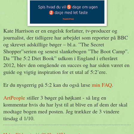
Kate Harrison er en engelsk forfatter, tv-producer og
journalist, der tidligere har arbejdet som reporter på BBC
og skrevet adskillige bøger – bl.a. ”The Secret
Shopper”serien og senest slankebogen ”The Boot Camp”.
Da ”The 5:2 Diet Book” udkom i England i efteråret
2012, blev den omgående en succes og har siden været en
guide og vigtig inspiration for et utal af 5:2’ere.
Er du nysgerrig på 5:2 kan du også læse
min FAQ
.
ArtPeople
stiller 3 bøger på højkant - så læg en
kommentar hvis du har lyst til at blive en af dem der skal
modtage bogen med posten. Jeg trækker de 3 vindere
tirsdag d 1/10.