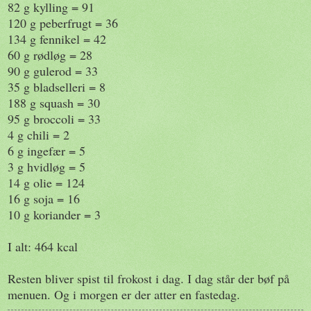
82 g kylling = 91
120 g peberfrugt = 36
134 g fennikel = 42
60 g rødløg = 28
90 g gulerod = 33
35 g bladselleri = 8
188 g squash = 30
95 g broccoli = 33
4 g chili = 2
6 g ingefær = 5
3 g hvidløg = 5
14 g olie = 124
16 g soja = 16
10 g koriander = 3
I alt: 464 kcal
Resten bliver spist til frokost i dag. I dag står der bøf på
menuen. Og i morgen er der atter en fastedag.