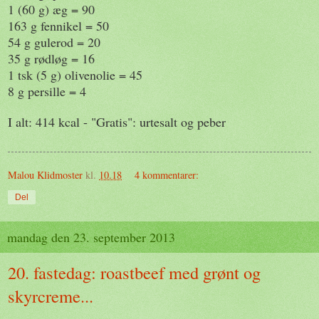
1 (60 g) æg = 90
163 g fennikel = 50
54 g gulerod = 20
35 g rødløg = 16
1 tsk (5 g) olivenolie = 45
8 g persille = 4
I alt: 414 kcal - "Gratis": urtesalt og peber
Malou Klidmoster
kl.
10.18
4 kommentarer:
Del
mandag den 23. september 2013
20. fastedag: roastbeef med grønt og
skyrcreme...