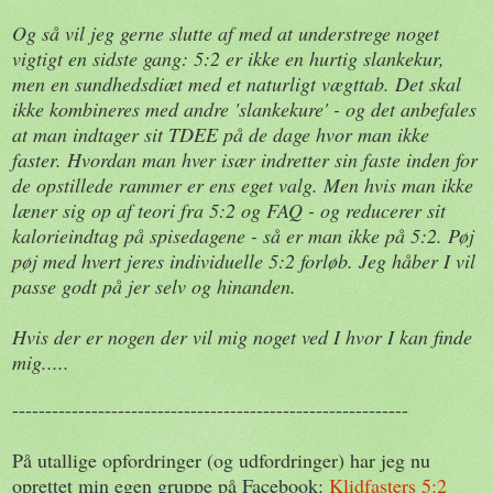
Og så vil jeg gerne slutte af med at understrege noget
vigtigt en sidste gang: 5:2 er ikke en hurtig slankekur,
men en sundhedsdiæt med et naturligt vægttab. Det skal
ikke kombineres med andre 'slankekure' - og det anbefales
at man indtager sit TDEE på de dage hvor man ikke
faster. Hvordan man hver især indretter sin faste inden for
de opstillede rammer er ens eget valg. Men hvis man ikke
læner sig op af teori fra 5:2 og FAQ - og reducerer sit
kalorieindtag på spisedagene - så er man ikke på 5:2. Pøj
pøj med hvert jeres individuelle 5:2 forløb. Jeg håber I vil
passe godt på jer selv og hinanden.
Hvis der er nogen der vil mig noget ved I hvor I kan finde
mig.....
------------------------------------------------------------
På utallige opfordringer (og udfordringer) har jeg nu
oprettet min egen gruppe på Facebook:
Klidfasters 5:2