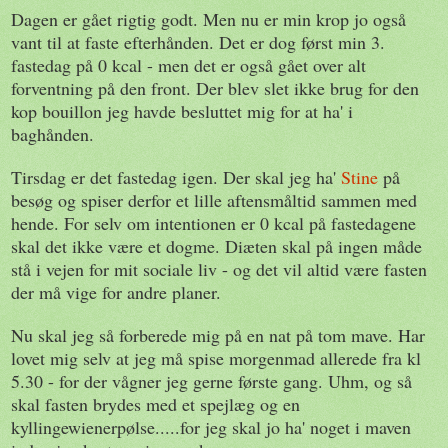
Dagen er gået rigtig godt. Men nu er min krop jo også
vant til at faste efterhånden. Det er dog først min 3.
fastedag på 0 kcal - men det er også gået over alt
forventning på den front. Der blev slet ikke brug for den
kop bouillon jeg havde besluttet mig for at ha' i
baghånden.
Tirsdag er det fastedag igen. Der skal jeg ha'
Stine
på
besøg og spiser derfor et lille aftensmåltid sammen med
hende. For selv om intentionen er 0 kcal på fastedagene
skal det ikke være et dogme. Diæten skal på ingen måde
stå i vejen for mit sociale liv - og det vil altid være fasten
der må vige for andre planer.
Nu skal jeg så forberede mig på en nat på tom mave. Har
lovet mig selv at jeg må spise morgenmad allerede fra kl
5.30 - for der vågner jeg gerne første gang. Uhm, og så
skal fasten brydes med et spejlæg og en
kyllingewienerpølse.....for jeg skal jo ha' noget i maven