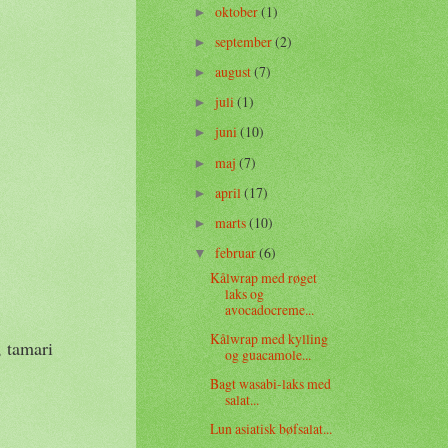
oktober
(1)
►
september
(2)
►
august
(7)
►
juli
(1)
►
juni
(10)
►
maj
(7)
►
april
(17)
►
marts
(10)
►
februar
(6)
▼
Kålwrap med røget
laks og
avocadocreme...
Kålwrap med kylling
, tamari
og guacamole...
Bagt wasabi-laks med
salat...
Lun asiatisk bøfsalat...