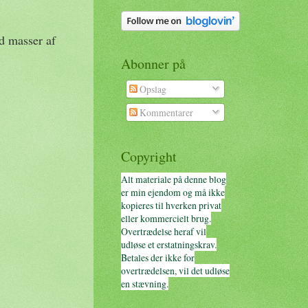
ed masser af
Abonner på
Opslag
Kommentarer
Copyright
Alt materiale på denne blog
er min ejendom og må ikke
kopieres til hverken privat
eller kommercielt brug.
Overtrædelse heraf vil
udløse et erstatningskrav.
Betales der ikke for
overtrædelsen, vil det udløse
en stævning.