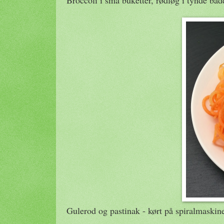
Gulerod og pastinak - kørt på spiralmaskin