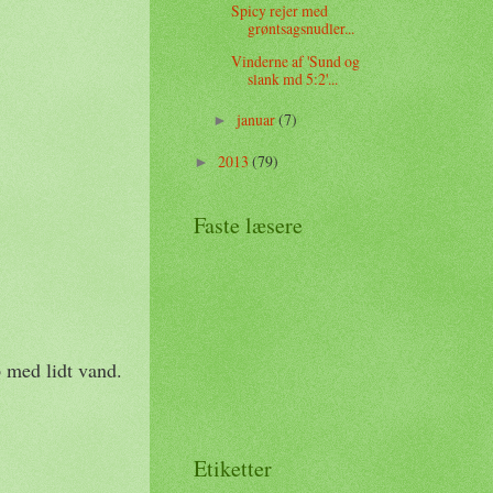
Spicy rejer med
grøntsagsnudler...
Vinderne af 'Sund og
slank md 5:2'...
januar
(7)
►
2013
(79)
►
Faste læsere
p med lidt vand.
Etiketter