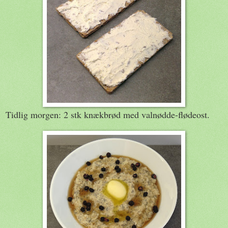
Tidlig morgen: 2 stk knækbrød med valnødde-flødeost.