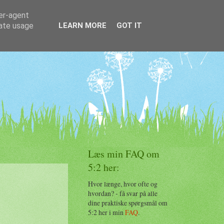
ser-agent
rate usage
LEARN MORE
GOT IT
Læs min FAQ om
5:2 her:
Hvor længe, hvor ofte og
hvordan? - få svar på alle
dine praktiske spørgsmål om
5:2 her i min
FAQ
.