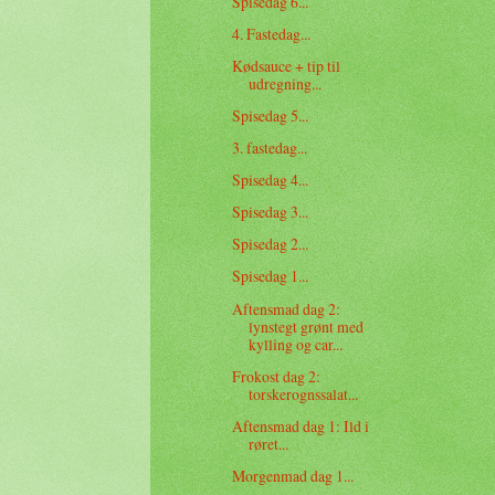
Spisedag 6...
4. Fastedag...
Kødsauce + tip til
udregning...
Spisedag 5...
3. fastedag...
Spisedag 4...
Spisedag 3...
Spisedag 2...
Spisedag 1...
Aftensmad dag 2:
lynstegt grønt med
kylling og car...
Frokost dag 2:
torskerognssalat...
Aftensmad dag 1: Ild i
røret...
Morgenmad dag 1...