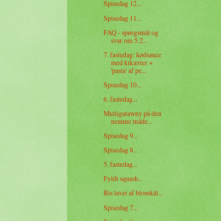
Spisedag 12...
Spisedag 11...
FAQ - spørgsmål og
svar om 5:2...
7. fastedag: kødsauce
med kikærter +
'pasta' af pe...
Spisedag 10...
6. fastedag...
Mulligatawny på den
nemme måde...
Spisedag 9...
Spisedag 8...
5. fastedag...
Fyldt squash...
Ris lavet af blomkål...
Spisedag 7...