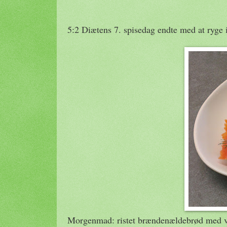
5:2 Diætens 7. spisedag endte med at ryge i 
Morgenmad: ristet brændenældebrød med vild