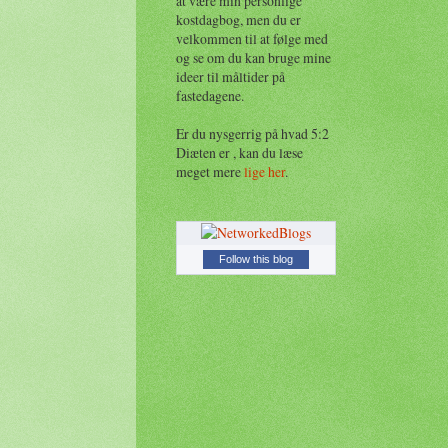
at være min personlige
kostdagbog, men du er
velkommen til at følge med
og se om du kan bruge mine
ideer til måltider på
fastedagene.
Er du nysgerrig på hvad 5:2
Diæten er , kan du læse
meget mere
lige her
.
Follow this blog