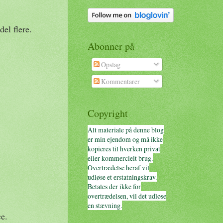
del flere.
Abonner på
Opslag
Kommentarer
Copyright
Alt materiale på denne blog
er min ejendom og må ikke
kopieres til hverken privat
eller kommercielt brug.
Overtrædelse heraf vil
udløse et erstatningskrav.
Betales der ikke for
overtrædelsen, vil det udløse
en stævning.
ce.