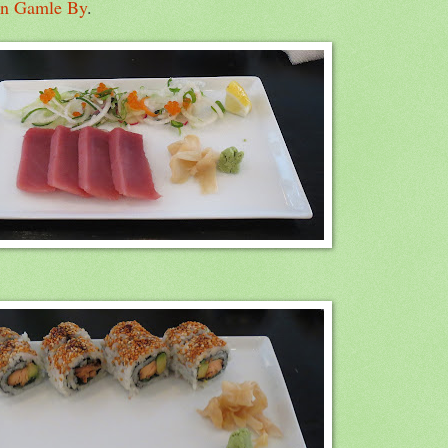
n Gamle By
.