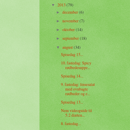
2013
(79)
▼
december
(6)
►
november
(7)
►
oktober
(14)
►
september
(18)
►
august
(34)
▼
Spisedag 15...
10. fastedag: Spicy
rødbedesuppe...
Spisedag 14...
9. fastedag: linsesalat
med ovnbagte
rødbeder og e...
Spisedag 13...
Nem videoguide til
5:2 diæten...
8. fastedag...